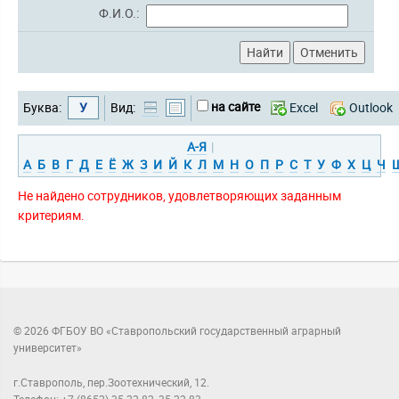
Ф.И.О.:
на сайте
Буква:
У
Вид:
Excel
Outlook
А-Я
|
А
Б
В
Г
Д
Е
Ё
Ж
З
И
Й
К
Л
М
Н
О
П
Р
С
Т
У
Ф
Х
Ц
Ч
Не найдено сотрудников, удовлетворяющих заданным
критериям.
© 2026 ФГБОУ ВО «Ставропольский государственный аграрный
университет»
г.Ставрополь, пер.Зоотехнический, 12.