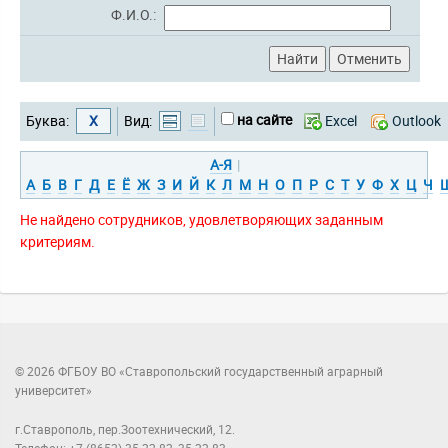
Ф.И.О.:
на сайте
Буква:
Х
Вид:
Excel
Outlook
А-Я
|
А
Б
В
Г
Д
Е
Ё
Ж
З
И
Й
К
Л
М
Н
О
П
Р
С
Т
У
Ф
Х
Ц
Ч
Не найдено сотрудников, удовлетворяющих заданным
критериям.
© 2026 ФГБОУ ВО «Ставропольский государственный аграрный
университет»
г.Ставрополь, пер.Зоотехнический, 12.