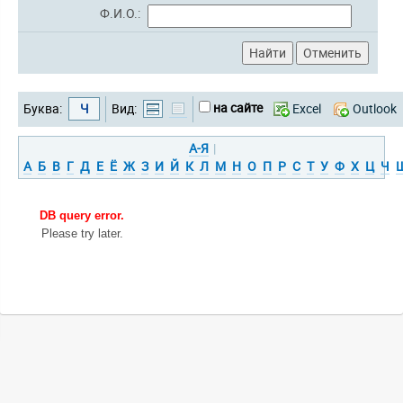
Ф.И.О.:
на сайте
Буква:
Ч
Вид:
Excel
Outlook
А-Я
|
А
Б
В
Г
Д
Е
Ё
Ж
З
И
Й
К
Л
М
Н
О
П
Р
С
Т
У
Ф
Х
Ц
Ч
DB query error.
Please try later.