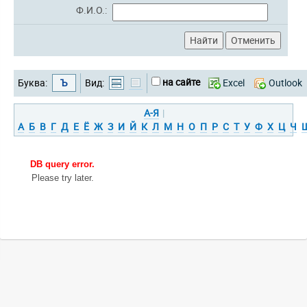
Ф.И.О.:
на сайте
Буква:
Ъ
Вид:
Excel
Outlook
А-Я
|
А
Б
В
Г
Д
Е
Ё
Ж
З
И
Й
К
Л
М
Н
О
П
Р
С
Т
У
Ф
Х
Ц
Ч
DB query error.
Please try later.