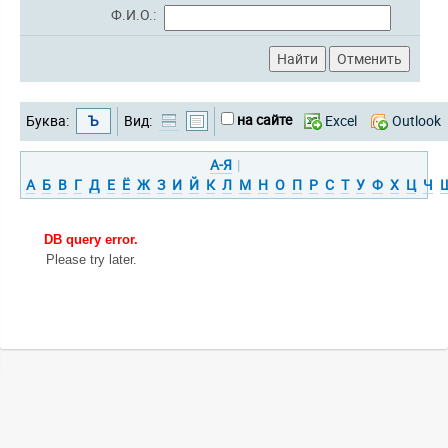
Ф.И.О.:
на сайте
Буква:
Ъ
Вид:
Excel
Outlook
А-Я
|
А
Б
В
Г
Д
Е
Ё
Ж
З
И
Й
К
Л
М
Н
О
П
Р
С
Т
У
Ф
Х
Ц
Ч
DB query error.
Please try later.