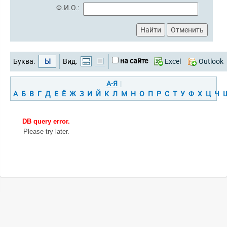
Ф.И.О.:
на сайте
Буква:
Ы
Вид:
Excel
Outlook
А-Я
|
А
Б
В
Г
Д
Е
Ё
Ж
З
И
Й
К
Л
М
Н
О
П
Р
С
Т
У
Ф
Х
Ц
Ч
DB query error.
Please try later.