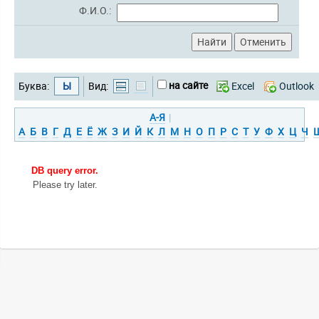
Ф.И.О.:
на сайте
Буква:
Ы
Вид:
Excel
Outlook
А-Я
|
А
Б
В
Г
Д
Е
Ё
Ж
З
И
Й
К
Л
М
Н
О
П
Р
С
Т
У
Ф
Х
Ц
Ч
DB query error.
Please try later.