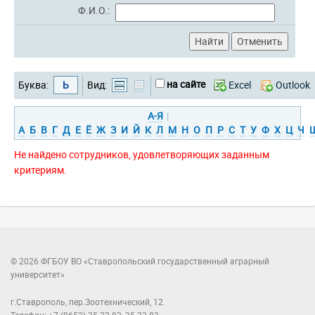
Ф.И.О.:
на сайте
Буква:
Ь
Вид:
Excel
Outlook
А-Я
|
А
Б
В
Г
Д
Е
Ё
Ж
З
И
Й
К
Л
М
Н
О
П
Р
С
Т
У
Ф
Х
Ц
Ч
Не найдено сотрудников, удовлетворяющих заданным
критериям.
© 2026 ФГБОУ ВО «Ставропольский государственный аграрный
университет»
г.Ставрополь, пер.Зоотехнический, 12.