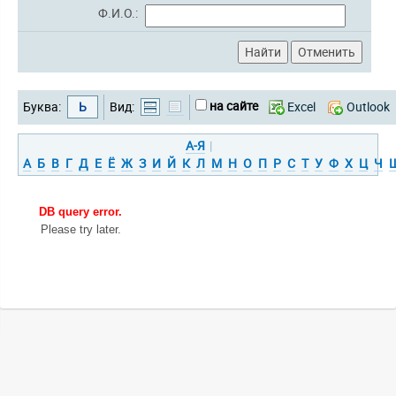
Ф.И.О.:
на сайте
Буква:
Ь
Вид:
Excel
Outlook
А-Я
|
А
Б
В
Г
Д
Е
Ё
Ж
З
И
Й
К
Л
М
Н
О
П
Р
С
Т
У
Ф
Х
Ц
Ч
DB query error.
Please try later.