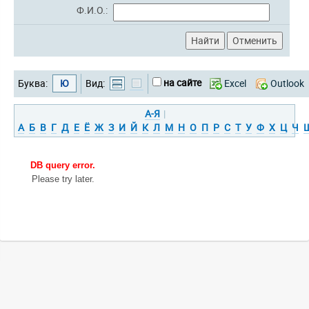
Ф.И.О.:
на сайте
Буква:
Ю
Вид:
Excel
Outlook
А-Я
|
А
Б
В
Г
Д
Е
Ё
Ж
З
И
Й
К
Л
М
Н
О
П
Р
С
Т
У
Ф
Х
Ц
Ч
DB query error.
Please try later.