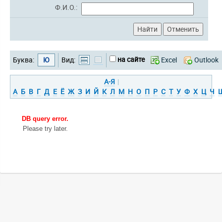
Ф.И.О.:
на сайте
Буква:
Ю
Вид:
Excel
Outlook
А-Я
|
А
Б
В
Г
Д
Е
Ё
Ж
З
И
Й
К
Л
М
Н
О
П
Р
С
Т
У
Ф
Х
Ц
Ч
DB query error.
Please try later.