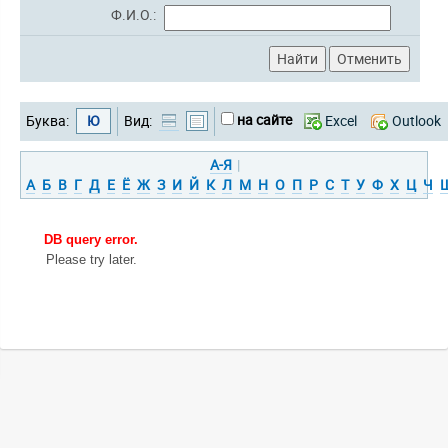
Ф.И.О.:
на сайте
Буква:
Ю
Вид:
Excel
Outlook
А-Я
|
А
Б
В
Г
Д
Е
Ё
Ж
З
И
Й
К
Л
М
Н
О
П
Р
С
Т
У
Ф
Х
Ц
Ч
DB query error.
Please try later.