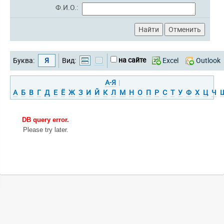
Ф.И.О.:
на сайте
Буква:
Я
Вид:
Excel
Outlook
А-Я
|
А
Б
В
Г
Д
Е
Ё
Ж
З
И
Й
К
Л
М
Н
О
П
Р
С
Т
У
Ф
Х
Ц
Ч
DB query error.
Please try later.