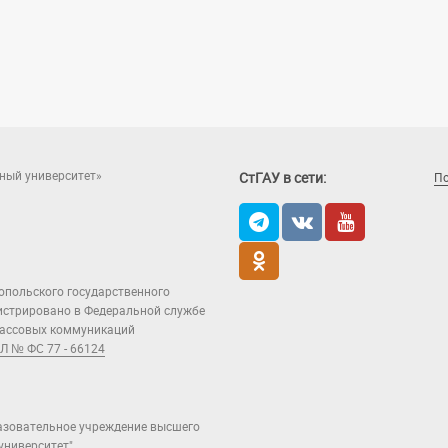
ный университет»
СтГАУ в сети:
П
опольского государственного
гистрировано в Федеральной службе
 массовых коммуникаций
Л № ФС 77 - 66124
азовательное учреждение высшего
ниверситет".