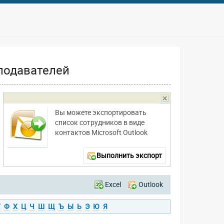
подавателей
Вы можете экспортировать
список сотрудников в виде
контактов Microsoft Outlook
Выполнить экспорт
Excel
Outlook
У
Ф
Х
Ц
Ч
Ш
Щ
Ъ
Ы
Ь
Э
Ю
Я