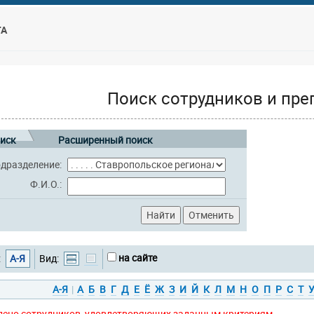
ТА
Поиск сотрудников и пре
иск
Расширенный поиск
дразделение:
Ф.И.О.:
на сайте
:
А-Я
Вид:
А-Я
|
А
Б
В
Г
Д
Е
Ё
Ж
З
И
Й
К
Л
М
Н
О
П
Р
С
Т