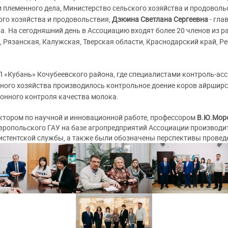
племенного дела, Министерство сельского хозяйства и продовольс
ого хозяйства и продовольствия,
Дзюина Светлана Сергеевна
- гла
а. На сегодняшний день в Ассоциацию входят более 20 членов из р
 Рязанская, Калужская, Тверская области, Краснодарский край, 
П «Кубань» Кочубеевского района, где специалистами контроль-ас
нного хозяйства производилось контрольное доение коров айршир
ионного контроля качества молока.
ектором по научной и инновационной работе, профессором
В.Ю.Мор
вропольского ГАУ на базе агропредприятий Ассоциации производ
систентской службы, а также были обозначены перспективы провед