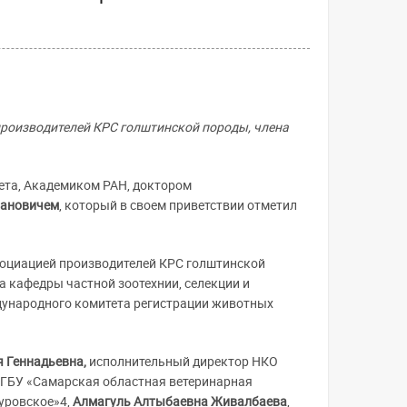
производителей КРС голштинской породы, члена
ета, Академиком РАН, доктором
вановичем
, который в своем приветствии отметил
социацией производителей КРС голштинской
 кафедры частной зоотехнии, селекции и
ународного комитета регистрации животных
я Геннадьевна,
исполнительный директор НКО
 ГБУ «Самарская областная ветеринарная
уровское»4,
Алмагуль Алтыбаевна Живалбаева
,