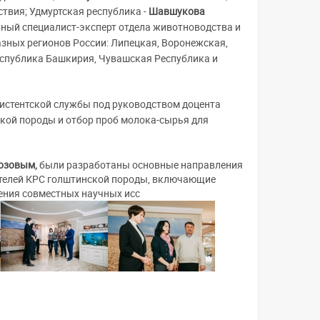
твия; Удмуртская республика -
Шавшукова
вный специалист-эксперт отдела животноводства и
азных регионов России: Липецкая, Воронежская,
Республика Башкирия, Чувашская Республика и
систентской службы под руководством доцента
ской породы и отбор проб молока-сырья для
озовым,
были разработаны основные направления
ителей КРС голштинской породы, включающие
ения совместных научных исс