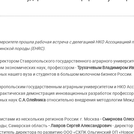
ерситете прошла рабочая встреча с делегацией НКО Ассоциацией 
инской породы (EHRC).
 ректором Ставропольского государственного аграрного университ
ом экономических наук, профессором -
Трухачевым Владимиром И
ых нашего вуза и студентов в большом молочном бизнесе России.
авропольским государственным аграрным университетом и НКО Ас
 практическая демонстрация инновационных разработок профессора
нных наук
С.А.Олейника
относительно внедрения методологии Межд
стами из нескольких регионов России: г. Москва
- Смирнова Олес
оды; Самарская область
- Лавров Сергей Александрович
- директор
ститель директора по развитию ООО «СХПK Ольгинский ОП «Новок