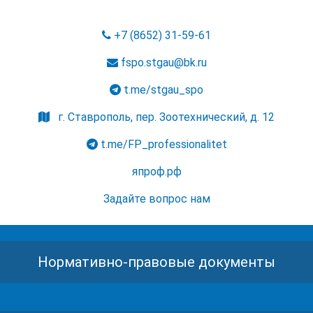
+7 (8652) 31-59-61
fspo.stgau@bk.ru
t.me/stgau_spo
г. Ставрополь, пер. Зоотехнический, д. 12
t.me/FP_professionalitet
япроф.рф
Задайте вопрос нам
Нормативно-правовые документы