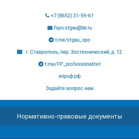
+7 (8652) 31-59-61
fspo.stgau@bk.ru
t.me/stgau_spo
г. Ставрополь, пер. Зоотехнический, д. 12
t.me/FP_professionalitet
япроф.рф
Задайте вопрос нам
Нормативно-правовые документы