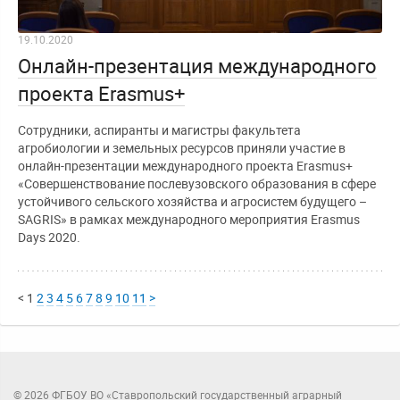
19.10.2020
Онлайн-презентация международного
проекта Erasmus+
Сотрудники, аспиранты и магистры факультета
агробиологии и земельных ресурсов приняли участие в
онлайн-презентации международного проекта Erasmus+
«Совершенствование послевузовского образования в сфере
устойчивого сельского хозяйства и агросистем будущего –
SAGRIS» в рамках международного мероприятия Erasmus
Days 2020.
<
1
2
3
4
5
6
7
8
9
10
11
>
© 2026 ФГБОУ ВО «Ставропольский государственный аграрный