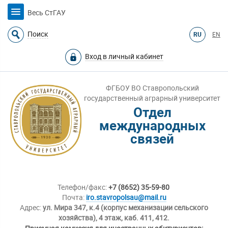
Весь СтГАУ
Поиск
RU
EN
Вход в личный кабинет
ФГБОУ ВО Ставропольский
государственный аграрный университет
Отдел
международных
связей
Телефон/факс:
+7 (8652) 35-59-80
Почта:
iro.stavropolsau@mail.ru
Адрес:
ул. Мира 347, к.4 (корпус механизации сельского
хозяйства), 4 этаж, каб. 411, 412.