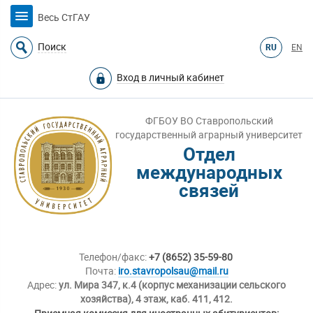
Весь СтГАУ
Поиск
RU
EN
Вход в личный кабинет
ФГБОУ ВО Ставропольский
государственный аграрный университет
Отдел
международных
связей
Телефон/факс:
+7 (8652) 35-59-80
Почта:
iro.stavropolsau@mail.ru
Адрес:
ул. Мира 347, к.4 (корпус механизации сельского
хозяйства), 4 этаж, каб. 411, 412.