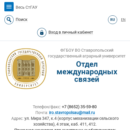
Весь СтГАУ
Поиск
RU
EN
Вход в личный кабинет
ФГБОУ ВО Ставропольский
государственный аграрный университет
Отдел
международных
связей
Телефон/факс:
+7 (8652) 35-59-80
Почта:
iro.stavropolsau@mail.ru
Адрес:
ул. Мира 347, к.4 (корпус механизации сельского
хозяйства), 4 этаж, каб. 411, 412.