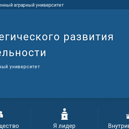
енный аграрный университет
егического развития
ельности
ный университет
щество
Я лидер
Внутри