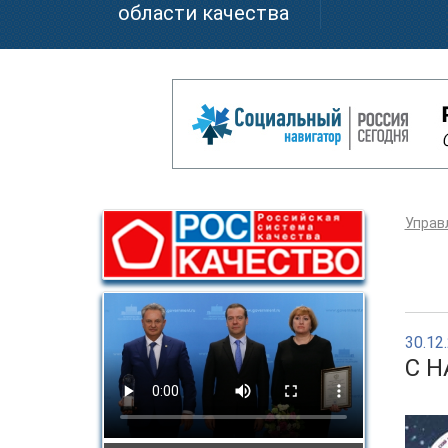
области качества
Управ
30.12
C 