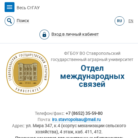
Весь СтГАУ
Поиск
RU
EN
Вход в личный кабинет
ФГБОУ ВО Ставропольский
государственный аграрный университет
Отдел
международных
связей
Телефон/факс:
+7 (8652) 35-59-80
Почта:
iro.stavropolsau@mail.ru
Адрес:
ул. Мира 347, к.4 (корпус механизации сельского
хозяйства), 4 этаж, каб. 411, 412.