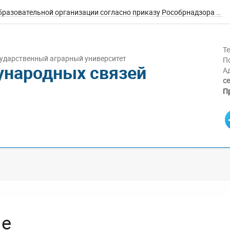
Сведения об образовательной организации согласно приказу Рособрнадзора №785
Т
ударственный аграрный университет
П
ународных связей
А
се
П
le