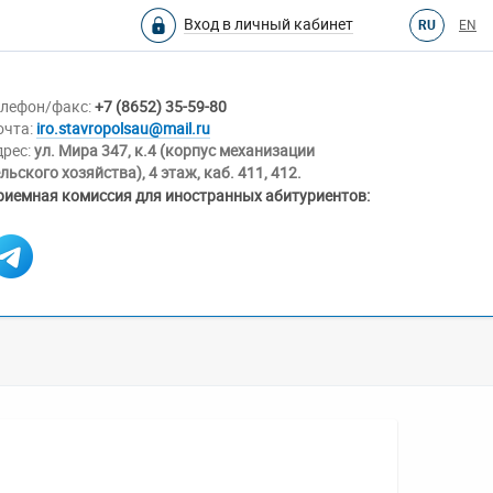
Вход в личный кабинет
RU
EN
елефон/факс:
+7 (8652) 35-59-80
очта:
iro.stavropolsau@mail.ru
дрес:
ул. Мира 347, к.4 (корпус механизации
льского хозяйства), 4 этаж, каб. 411, 412.
риемная комиссия для иностранных абитуриентов: