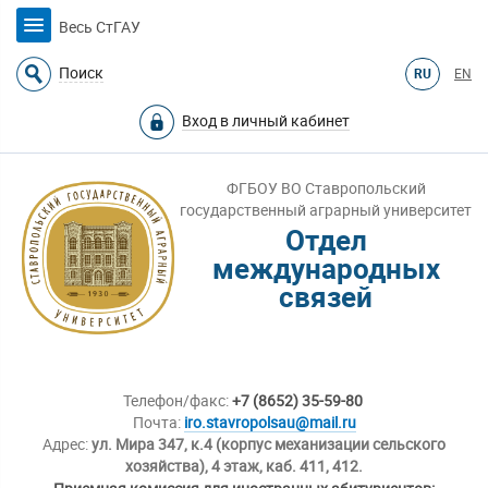
Весь СтГАУ
Поиск
RU
EN
Вход в личный кабинет
ФГБОУ ВО Ставропольский
государственный аграрный университет
Отдел
международных
связей
Телефон/факс:
+7 (8652) 35-59-80
Почта:
iro.stavropolsau@mail.ru
Адрес:
ул. Мира 347, к.4 (корпус механизации сельского
хозяйства), 4 этаж, каб. 411, 412.