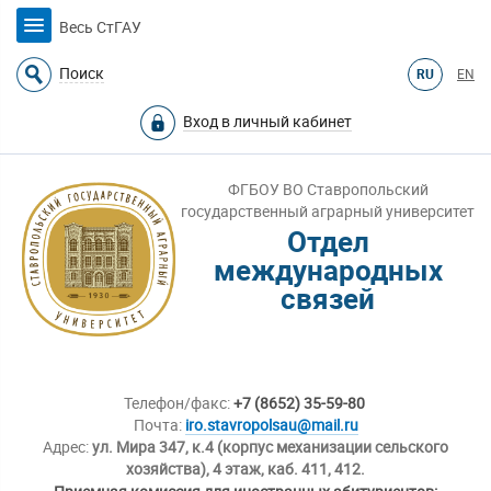
Весь СтГАУ
Поиск
RU
EN
Вход в личный кабинет
ФГБОУ ВО Ставропольский
государственный аграрный университет
Отдел
международных
связей
Телефон/факс:
+7 (8652) 35-59-80
Почта:
iro.stavropolsau@mail.ru
Адрес:
ул. Мира 347, к.4 (корпус механизации сельского
хозяйства), 4 этаж, каб. 411, 412.