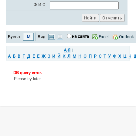
Ф.И.О.:
на сайте
Буква:
М
Вид:
Excel
Outlook
А-Я
|
А
Б
В
Г
Д
Е
Ё
Ж
З
И
Й
К
Л
М
Н
О
П
Р
С
Т
У
Ф
Х
Ц
Ч
DB query error.
Please try later.