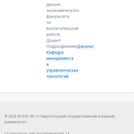
декана
экономического
факультета
по
воспитательной
работе,
Доцент
Подразделения
Деканат
,
Кафедра
менеджмента
и
управленческих
технологий
© 2026 ФГБОУ ВО «Ставропольский государственный аграрный
университет»
г.Ставрополь, пер.Зоотехнический, 12.