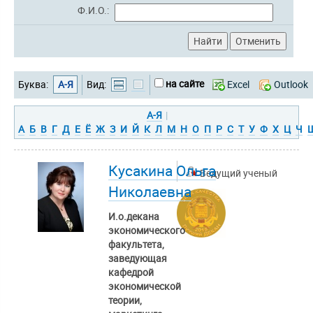
Ф.И.О.:
на сайте
Буква:
А-Я
Вид:
Excel
Outlook
А-Я
|
А
Б
В
Г
Д
Е
Ё
Ж
З
И
Й
К
Л
М
Н
О
П
Р
С
Т
У
Ф
Х
Ц
Ч
Кусакина Ольга
Ведущий ученый
Николаевна
И.о.декана
экономического
факультета,
заведующая
кафедрой
экономической
теории,