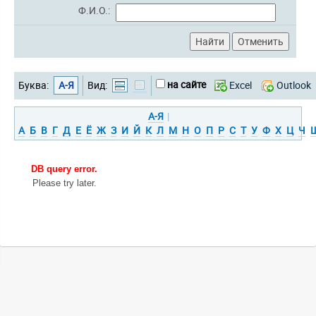
Ф.И.О.:
на сайте
Буква:
А-Я
Вид:
Excel
Outlook
А-Я
|
А
Б
В
Г
Д
Е
Ё
Ж
З
И
Й
К
Л
М
Н
О
П
Р
С
Т
У
Ф
Х
Ц
Ч
DB query error.
Please try later.