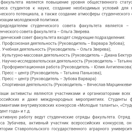
факультета является повышение уровня общественного стату
реса студентов к науке, создание необходимых условий для
ческого потенциала, а также создание атмосферы студенческого
изации молодежной политики.
редседателем студенческого совета факультета является – 
енческого совета факультета – Ольга Зверева.
уденческий совет факультета входят следующие подразделения:
Профсоюзная деятельность (Руководитель – Варвара Зубова);
Учебная деятельность (Руководитель – Ольга Зверева);
Культурно-массовая деятельность (Руководитель – Диана Бектур
Научно-исследовательская деятельность (Руководитель – Татьяна
Профориентационная работа (Руководитель – Юлия Антипенкова)
Пресс – центр (Руководитель – Татьяна Панькова);
Пресс – центр (Руководитель – Зубова Варвара)
Спортивная деятельность (Руководитель – Вячеслав Марцинкевич
аши активисты являются участниками и организаторами всех фа
оссийских и даже международных мероприятиях. Студенты ф
омантами внутривузовских конкурсов «Молодые таланты», «Студе
ент года» и т.д.
ктивную работу ведут студенческие отряды факультета. Отряд 
са Зубачева, активный участник всероссийских конкурсов, он
итории Ставропольского государственного аграрного университ