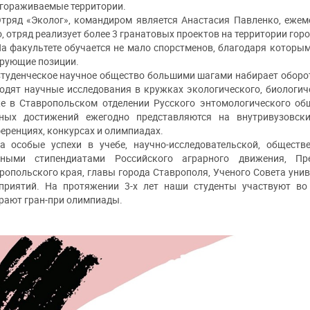
гораживаемые территории.
тряд «Эколог», командиром является Анастасия Павленко, ежем
о, отряд реализует более 3 гранатовых проектов на территории горо
а факультете обучается не мало спорстменов, благодаря которы
рующие позиции.
туденческое научное общество большими шагами набирает оборо
одят научные исследования в кружках экологического, биологич
е в Ставропольском отделении Русского энтомологического об
ных достижений ежегодно представляются на внутривузовски
еренциях, конкурсах и олимпиадах.
а особые успехи в учебе, научно-исследовательской, обществ
ными стипендиатами Российского аграрного движения, Пр
ропольского края, главы города Ставрополя, Ученого Совета уни
приятий. На протяжении 3-х лет наши студенты участвуют во 
рают гран-при олимпиады.