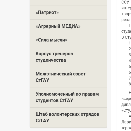
ССУ 
инте
«Патриот»
твор
реал
П
«Аграрный МЕДИА»
студ
В Ст
«Сила мысли»
Корпус тренеров
студенчества
Межэтнический совет
СтГАУ
Н
Уполномоченный по правам
всер
студентов СтГАУ
дипл
«Студ
Штаб волонтерских отрядов
А
СтГАУ
Лари
терр