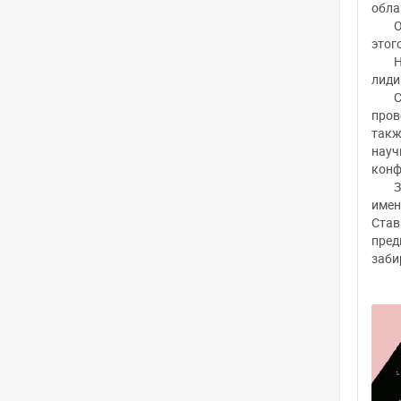
обла
О
этог
Н
лиди
С
пров
такж
науч
конф
З
имен
Став
пред
заби