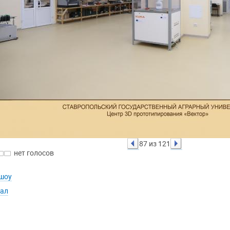
87 из 121
нет голосов
шоу
ал