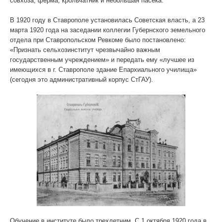
совхоза, ферма, крольчатник и небольшая пасека.
В 1920 году в Ставрополе установилась Советская власть, а 23
марта 1920 года на заседании коллегии Губернского земельного
отдела при Ставропольском Ревкоме было постановлено:
«Признать сельхозинститут чрезвычайно важным
государственным учреждением» и передать ему «лучшее из
имеющихся в г. Ставрополе здание Епархиального училища»
(сегодня это административный корпус СтГАУ).
Обучение в институте было трехлетним. С 1 октября 1920 года в