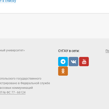
т к списку
ный университет»
СтГАУ в сети:
П
опольского государственного
гистрировано в Федеральной службе
 массовых коммуникаций
Л № ФС 77 - 66124