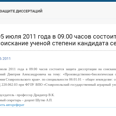
 ЗАЩИТЕ ДИССЕРТАЦИЙ
05 июля 2011 года в 09.00 часов состо
соискание ученой степени кандидата с
6.2011
июля 2011 года в 09.00 часов состоится защита диссертации на соискан
ний Дмитрия Александровича на тему: «Производственно-биологическая 
ния Ставропольского края». по специальности 06.01.01 – общее земледелие: 
Д 220.062.03 при ФГОУ ВПО «Ставропольский государственный аграрный унив
дседатель - профессор Дридигер В.К.
ный секретарь – доцент Шутко А.П.
еть автореферат