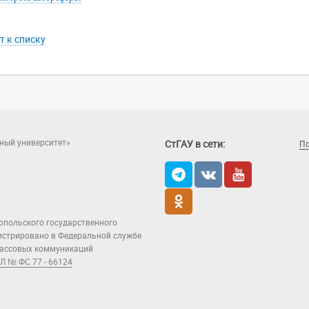
т к списку
ный университет»
СтГАУ в сети:
П
опольского государственного
гистрировано в Федеральной службе
 массовых коммуникаций
Л № ФС 77 - 66124