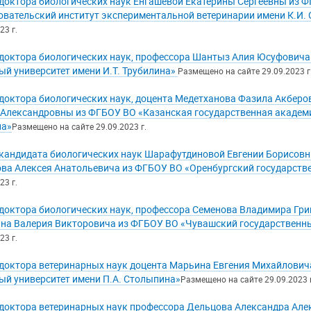
доктора биологических наук Енгашевой Екатерины Сергеевны из 
овательский институт экспериментальной ветеринарии имени К.И. 
23 г.
доктора биологических наук, профессора Шантыз Алия Юсуфовича
ый университет имени И.Т. Трубилина»
Размещено на сайте 29.09.2023 г
доктора биологических наук, доцента Медетханова Фазила Акберо
Александровны из ФГБОУ ВО «Казанская государственная академи
на»
Размещено на сайте 29.09.2023 г.
кандидата биологических наук Шарафутдиновой Евгении Борисовны
ва Алексея Анатольевича из ФГБОУ ВО «Оренбургский государств
23 г.
доктора биологических наук, профессора Семенова Владимира Гри
на Валерия Викторовича из ФГБОУ ВО «Чувашский государственны
23 г.
доктора ветеринарных наук доцента Марьина Евгения Михайлович
ый университет имени П.А. Столыпина»
Размещено на сайте 29.09.2023 г
доктора ветеринарных наук профессора Дельцова Александра Ал