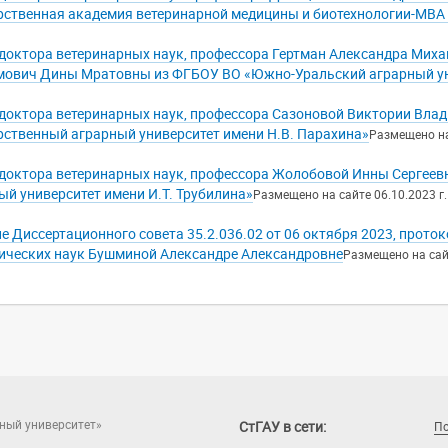
рственная академия ветеринарной медицины и биотехнологии-МВА 
доктора ветеринарных наук, профессора Гертман Александра Миха
ович Дины Мратовны из ФГБОУ ВО «Южно-Уральский аграрный ун
доктора ветеринарных наук, профессора Сазоновой Виктории Вла
рственный аграрный университет имени Н.В. Парахина»
Размещено на 
доктора ветеринарных наук, профессора Жолобовой Инны Сергеев
ый университет имени И.Т. Трубилина»
Размещено на сайте 06.10.2023 г.
е Диссертационного совета 35.2.036.02 от 06 октября 2023, прото
ических наук Бушминой Александре Александровне
Размещено на сайт
ный университет»
СтГАУ в сети:
П