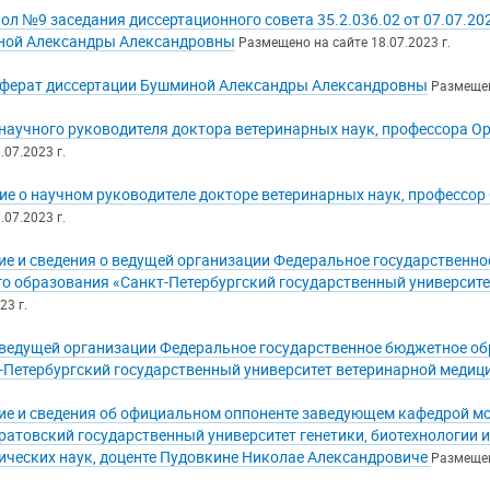
ол №9 заседания диссертационного совета 35.2.036.02 от 07.07.2
ой Александры Александровны
Размещено на сайте 18.07.2023 г.
ферат диссертации Бушминой Александры Александровны
Размещен
научного руководителя доктора ветеринарных наук, профессора 
.07.2023 г.
ие о научном руководителе докторе ветеринарных наук, профессо
.07.2023 г.
ие и сведения о ведущей организации Федеральное государственн
о образования «Санкт-Петербургский государственный университ
23 г.
ведущей организации Федеральное государственное бюджетное об
-Петербургский государственный университет ветеринарной меди
ие и сведения об официальном оппоненте заведующем кафедрой м
ратовский государственный университет генетики, биотехнологии и
ических наук, доценте Пудовкине Николае Александровиче
Размещен