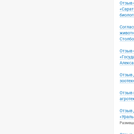
Отзыв 
«Сарат
биолог
Соглас
животн
Столбо
Отзыв 
«Госуд
Алекс
Отзыв 
зоотех
Отзыв 
агроте
Отзыв 
«Ураль
Размещен