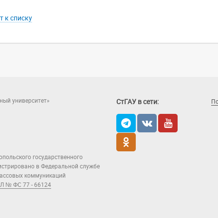
т к списку
ный университет»
СтГАУ в сети:
П
опольского государственного
гистрировано в Федеральной службе
 массовых коммуникаций
Л № ФС 77 - 66124