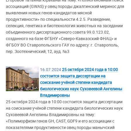
Егоровой Татьяны Юрьевны на тему: «Полногеномный поиск
ассоциаций (GWAS) у овец породы джалгинский меринос для
выявления новых генов-кандидатов мясной
продуктивности» по специальности 4.2.5. Разведение,
селекция, генетика и биотехнология животных на заседании
объединенного диссертационного совета 99.0.123.02,
созданного на базе ФГБНУ «Северо-Кавказский ФНАЦ» и
ФГБОУ ВО Ставропольского ГАУ по адресу: г. Ставрополь,
пер. Зоотехнический, 12, ауд. №3
16.07.2024
25 октября 2024 года в 10:00
состоится защита диссертации на
соискание учёной степени кандидата
биологических наук Суховеевой Ангелины
Владимировны
25 октября 2024 года в 10:00 состоится защита диссертации
на соискание учёной степени кандидата биологических наук
Суховеевой Ангелины Владимировны на тему:
«Полиморфизм генов GH, CAST, GDF9 и его ассоциации с
показателями продуктивности овец породы манычский