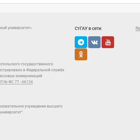
ный университет»
СтГАУ в сети:
П
опольского государственного
гистрировано в Федеральной службе
 массовых коммуникаций
Л № ФС 77 - 66124
азовательное учреждение высшего
ниверситет".