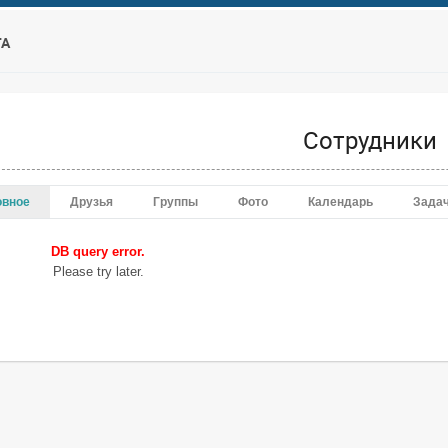
ТА
Сотрудники
овное
Друзья
Группы
Фото
Календарь
Зада
DB query error.
Please try later.