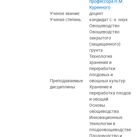
профессора Н.М.
Куренного
Ученое звание:
доцент
Ученая степень:
кандидат с.-х. наук
Овощеводство
Овощеводство
закрытого
(защищенного)
грунта
Технология
хранения и
переработки
плодовых и
Преподаваемые
овощных культур
дисциплины:
Хранение и
переработка плодов
и овощей
Основы
овощеводства
Инновационные
технологии в
плодоовощеводстве
Плодоводство и