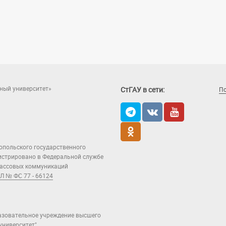
ный университет»
СтГАУ в сети:
П
опольского государственного
гистрировано в Федеральной службе
 массовых коммуникаций
Л № ФС 77 - 66124
азовательное учреждение высшего
ниверситет".