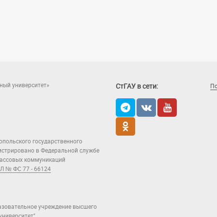
ный университет»
СтГАУ в сети:
П
опольского государственного
гистрировано в Федеральной службе
 массовых коммуникаций
Л № ФС 77 - 66124
азовательное учреждение высшего
ниверситет".