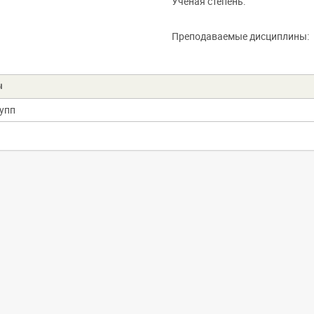
Ученая степень:
Преподаваемые дисциплины:
ы
рупп