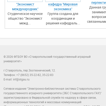
перпект
"Экономист
кафедра "Мировая
Данная гр
международник"
экономика"
занимае
Студенческое научное
Группа создана для
вопроса
общество "Экономист
координации и
связанными 
межд...
решения кафедраль...
© 2026 ФГБОУ ВО «Ставропольский государственный аграрный
университет»
г.Ставрополь, пер.Зоотехнический, 12.
Телефон: +7 (8652) 35-22-82, 35-22-83
E-mail: inf@stgau.ru
Сетевое издание "Электронно-библиотечная система Ставропольского
государственного аграрного университета (ЭБС Ставропольского ГАУ)"
зарегистрировано в Федеральной службе по надзору в сфере связи,
информационных технологий и массовых коммуникаций