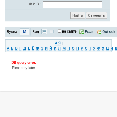
Ф.И.О.:
на сайте
Буква:
М
Вид:
Excel
Outlook
А-Я
|
А
Б
В
Г
Д
Е
Ё
Ж
З
И
Й
К
Л
М
Н
О
П
Р
С
Т
У
Ф
Х
Ц
Ч
DB query error.
Please try later.