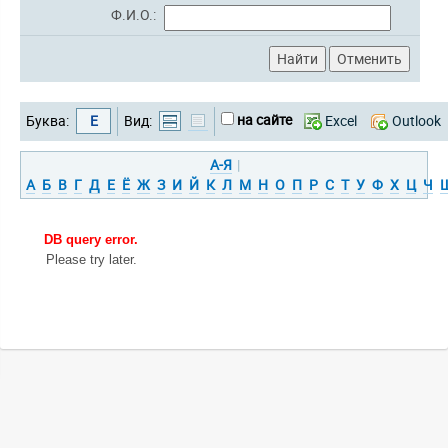
Ф.И.О.:
на сайте
Буква:
Е
Вид:
Excel
Outlook
А-Я
|
А
Б
В
Г
Д
Е
Ё
Ж
З
И
Й
К
Л
М
Н
О
П
Р
С
Т
У
Ф
Х
Ц
Ч
DB query error.
Please try later.