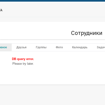
ТА
Сотрудники
овное
Друзья
Группы
Фото
Календарь
Зада
DB query error.
Please try later.