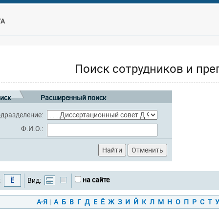
ТА
Поиск сотрудников и пре
иск
Расширенный поиск
дразделение:
Ф.И.О.:
на сайте
:
Ё
Вид:
А-Я
|
А
Б
В
Г
Д
Е
Ё
Ж
З
И
Й
К
Л
М
Н
О
П
Р
С
Т