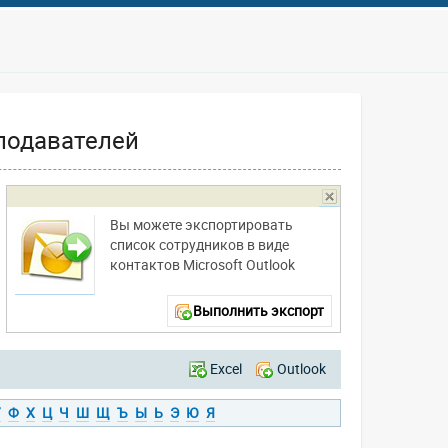
подавателей
Вы можете экспортировать
список сотрудников в виде
контактов Microsoft Outlook
Выполнить экспорт
Excel
Outlook
У
Ф
Х
Ц
Ч
Ш
Щ
Ъ
Ы
Ь
Э
Ю
Я