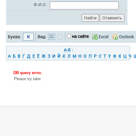
Ф.И.О.:
на сайте
Буква:
К
Вид:
Excel
Outlook
А-Я
|
А
Б
В
Г
Д
Е
Ё
Ж
З
И
Й
К
Л
М
Н
О
П
Р
С
Т
У
Ф
Х
Ц
Ч
DB query error.
Please try later.