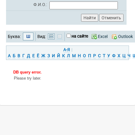
Ф.И.О.:
на сайте
Буква:
Ш
Вид:
Excel
Outlook
А-Я
|
А
Б
В
Г
Д
Е
Ё
Ж
З
И
Й
К
Л
М
Н
О
П
Р
С
Т
У
Ф
Х
Ц
Ч
DB query error.
Please try later.