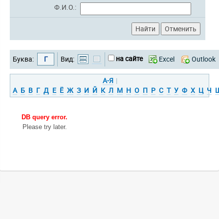
Ф.И.О.:
на сайте
Буква:
Г
Вид:
Excel
Outlook
А-Я
|
А
Б
В
Г
Д
Е
Ё
Ж
З
И
Й
К
Л
М
Н
О
П
Р
С
Т
У
Ф
Х
Ц
Ч
DB query error.
Please try later.