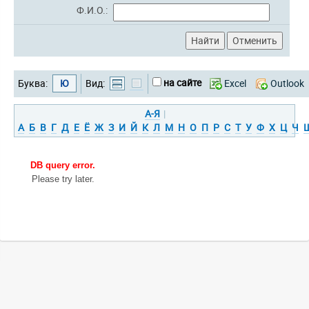
Ф.И.О.:
на сайте
Буква:
Ю
Вид:
Excel
Outlook
А-Я
|
А
Б
В
Г
Д
Е
Ё
Ж
З
И
Й
К
Л
М
Н
О
П
Р
С
Т
У
Ф
Х
Ц
Ч
DB query error.
Please try later.